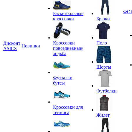
ФО
Баскетбольные
кроссовки
Брюки
Кроссовки
Поло
Дисконт
Новинки
повседневные/
ASICS
ходьба
Шорты
Футзалки,
бутсы
Футболки
Кроссовки для
тенниса
Жилет