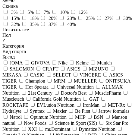
38990
Скидка
-3%
-5%
-7%
-10%
-12%
-15%
-18%
-20%
-23%
-25%
-27%
-30%
-32%
-35%
-37%
-40%
Показать все
Пол
?
Категория
Вид спорта
Бренд
JOMA
GIVOVA
Nike
Kelme
Munich
SALOMON
CRAFT
ASICS
MIZUNO
MIKASA
CASIO
SELECT
VINCERE
ASICS
TIGER
Champion
MRM
MUELLER
ONITSUKA
TIGER
Нет бренда
Universal Nutrition
ALLMAX
Nutrition
21st Century
Doctor's Best
MusclePharm
Muscletech
California Gold Nutrition
GAT
ROCKTAPE
EVLution Nutrition
IronMan
MET-Rx
Hydralyte
Syntrax
Maxler
Be First
Jarrow formulas
Natrol
Optimum Nutrition
MHP
BSN
Manson
natural
Now Foods
Science in Sport (SIS)
Six Star Pro
Nutrition
XXI
mr.Dominant
Dymatize Nutrition