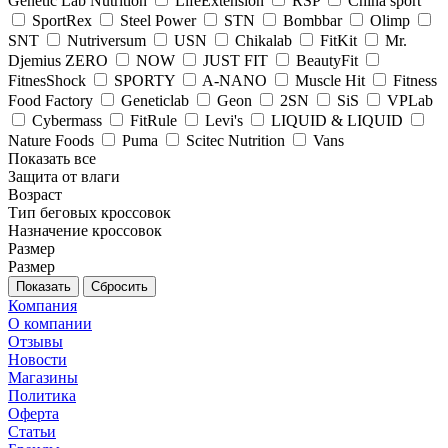
Genetic Lab Nutrition
LifeExtension
RSP
China sport
SportRex
Steel Power
STN
Bombbar
Olimp
SNT
Nutriversum
USN
Chikalab
FitKit
Mr.
Djemius ZERO
NOW
JUST FIT
BeautyFit
FitnesShock
SPORTY
A-NANO
Muscle Hit
Fitness
Food Factory
Geneticlab
Geon
2SN
SiS
VPLab
Cybermass
FitRule
Levi's
LIQUID & LIQUID
Nature Foods
Puma
Scitec Nutrition
Vans
Показать все
Защита от влаги
Возраст
Тип беговых кроссовок
Назначение кроссовок
Размер
Размер
Сбросить
Компания
О компании
Отзывы
Новости
Магазины
Политика
Оферта
Статьи