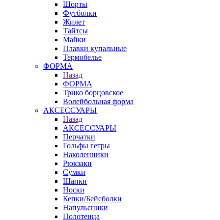
Шорты
Футболки
Жилет
Тайтсы
Майки
Плавки купальные
Термобелье
ФОРМА
Назад
ФОРМА
Трико борцовское
Волейбольная форма
АКСЕССУАРЫ
Назад
АКСЕССУАРЫ
Перчатки
Гольфы гетры
Наколенники
Рюкзаки
Сумки
Шапки
Носки
Кепки/Бейсболки
Напульсники
Полотенца